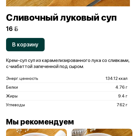
Сливочный луковый суп
16 
В корзину
Крем-суп суп из карамелизированного лука со сливками,
с чиабаттой запеченной под сыром.
Энерг. ценность
134.12 ккал
Белки
4.76 г
Жиры
9.4 г
Углеводы
7.62 г
Мы рекомендуем