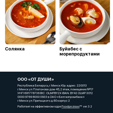
Солянка
Буйабес с
морепродуктами
ООО «ОТ ДУШИ»
Республика Беларусь, г. Минск Юр. адрес: 220013
г.Минск ул.Платонова дом 45, 2 этаж, помещение №17
УНП 691778736 BIC: OLMPBY2X IBAN: BY42 OLMP 3012
0000 9769 8000 0933 в ОАО «Белгазпромбанк»
г.Минск ул.Притыцкого д.60 корпус 2
Работает на эффективном ядре
Foodpicásso
ver. 3.2