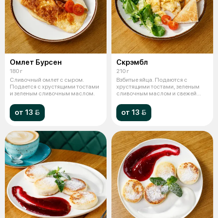
Омлет Бурсен
Скрэмбл
180 г
210 г
Сливочный омлет с сыром.
Взбитые яйца. Подаются с
Подается с хрустящими тостами
хрустящими тостами, зеленым
и зеленым сливочным маслом.
сливочным маслом и свежей
зеленью.
от 13 
от 13 