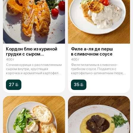
Кордон блю из куриной
Филе а-ля де перш
грудки с сыром
в сливочном соусе
и ветчиной.
400 г
400 г
Сочная курица с расплавленным
Филе тилапииы в сливочно-
сыром внутри, хрустящая
грибном соусе. Подается с
корочка и ароматный картофель
картофельно-шпинатным пюре,
с парм
лимоном и ч
27 
35 