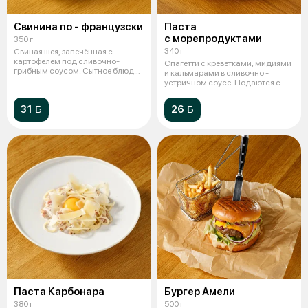
Свинина по - французски
Паста
с морепродуктами
350 г
340 г
Свиная шея, запечённая с
картофелем под сливочно-
Спагетти с креветками, мидиями
грибным соусом. Сытное блюдо
и кальмарами в сливочно -
в авторском
устричном соусе. Подаются с
парме
31 
26 
Паста Карбонара
Бургер Амели
380 г
500 г