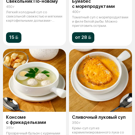
Свекольник По-новому
Буйабес
с морепродуктами
450 г
400 г
Легкий холодный суп со
свекольной свежестью и мягкими
Томатный суп с морепродуктами
картофельными дольками-
и филе белой рыбы. Можно
освежает и пр
приготовить острым.
15 
от 28 
Консоме
Сливочный луковый суп
с фрикадельками
350 г
351 г
Крем-суп суп из
карамелизированного лука со
Прозрачный бульон с куриными