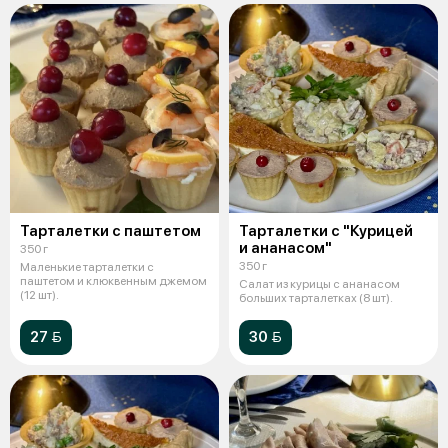
Тарталетки с паштетом
Тарталетки с "Курицей
и ананасом"
350 г
350 г
Маленькие тарталетки с
паштетом и клюквенным джемом
Салат из курицы с ананасом
(12 шт).
больших тарталетках (8 шт).
27 
30 