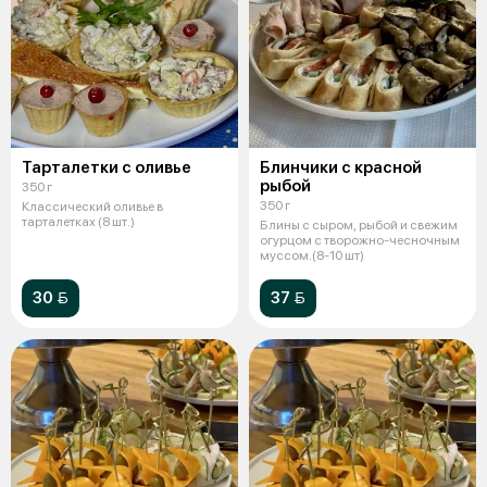
Тарталетки с оливье
Блинчики с красной
рыбой
350 г
350 г
Классический оливье в
тарталетках (8 шт.)
Блины с сыром, рыбой и свежим
огурцом с творожно-чесночным
муссом.(8-10 шт)
30 
37 