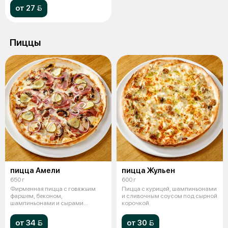
от 27 
Пиццы
пицца Амели
пицца Жульен
650 г
600 г
Фирменная пицца с говяжьим
Пицца с курицей, шампиньонами
фаршем, беконом,
и сливочным соусом под сырной
шампиньонами и сырами
корочкой.
сулугуни и моцарелла.
от 34 
от 30 