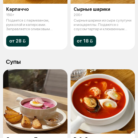
Карпаччо
Сырные шарики
150 г
200 г
Подается с пармезаном,
Сырные шарики из сыра сулугуни
рукколой и каперсами.
и моцареллы. Подаются с
Заправляется оливковым
соусом тартар и клюквенным
маслом и соусом бальза
джемом.
от 28 
от 18 
Супы