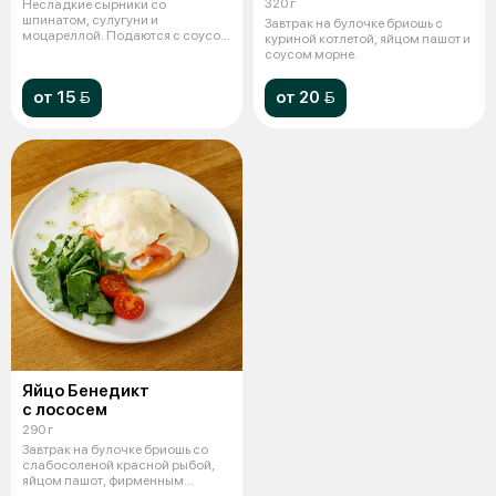
320 г
Несладкие сырники со
шпинатом, сулугуни и
Завтрак на булочке бриошь с
моцареллой. Подаются с соусом
куриной котлетой, яйцом пашот и
айоле.
соусом морне.
от 15 
от 20 
Яйцо Бенедикт
с лососем
290 г
Завтрак на булочке бриошь со
слабосоленой красной рыбой,
яйцом пашот, фирменным
соусом мор