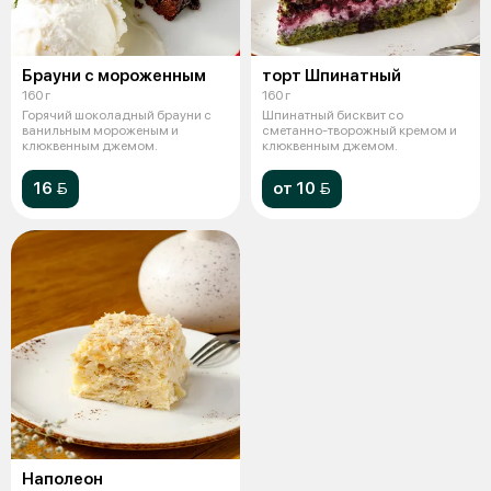
Брауни с мороженным
торт Шпинатный
160 г
160 г
Горячий шоколадный брауни с
Шпинатный бисквит со
ванильным мороженым и
сметанно-творожный кремом и
клюквенным джемом.
клюквенным джемом.
16 
от 10 
Наполеон