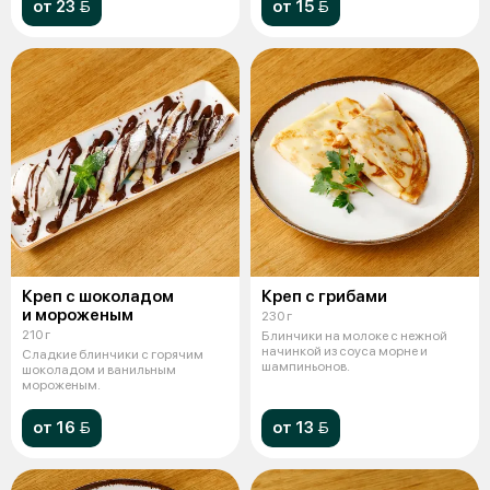
от 23 
от 15 
Креп с шоколадом
Креп с грибами
и мороженым
230 г
210 г
Блинчики на молоке с нежной
начинкой из соуса морне и
Сладкие блинчики с горячим
шампиньонов.
шоколадом и ванильным
мороженым.
от 16 
от 13 