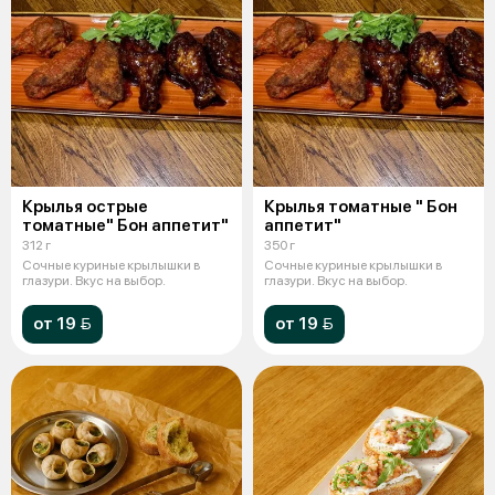
Крылья острые
Крылья томатные " Бон
томатные" Бон аппетит"
аппетит"
312 г
350 г
Сочные куриные крылышки в
Сочные куриные крылышки в
глазури. Вкус на выбор.
глазури. Вкус на выбор.
от 19 
от 19 