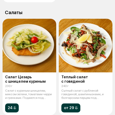
Салаты
Салат Цезарь
Теплый салат
с шницелем куриным
с говядиной
230 г
240 г
Салат с куриным шницелем,
Сытный салат с рубленой
миксом зелени, томатами черри
говядиной, шампиньонами, и
и гренками. Подаются под
болгарским перцем под
соусом це
фирменным соусом.
24 
от 29 