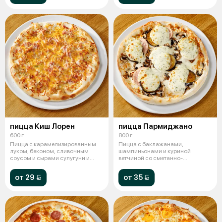
пицца Киш Лорен
пицца Пармиджано
600 г
800 г
Пицца с карамелизированным
Пицца с баклажанами,
луком, беконом, сливочным
шампиньонами и куриной
соусом и сырами сулугуни и
ветчиной со сметанно-
моцарелла.
чесночным соусом и смесью
от 29 
от 35 