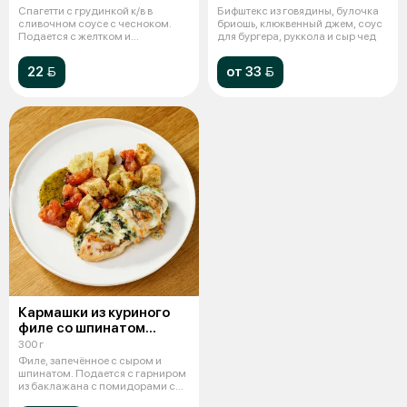
Спагетти с грудинкой к/в в
Бифштекс из говядины, булочка
сливочном соусе с чесноком.
бриошь, клюквенный джем, соус
Подается с желтком и
для бургера, руккола и сыр чед
пармезаном.
22 
от 33 
Кармашки из куриного
филе со шпинатом
и сыром
300 г
Филе, запечённое с сыром и
шпинатом. Подается с гарниром
из баклажана с помидорами с
кисло