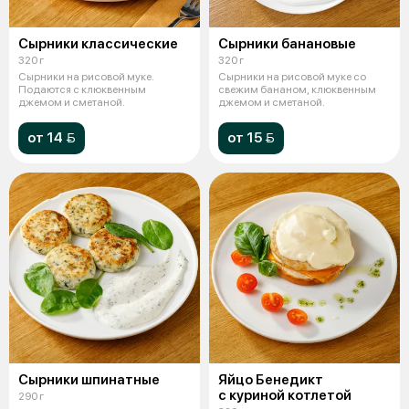
Сырники классические
Сырники банановые
320 г
320 г
Сырники на рисовой муке.
Сырники на рисовой муке со
Подаются с клюквенным
свежим бананом, клюквенным
джемом и сметаной.
джемом и сметаной.
от 14 
от 15 
Сырники шпинатные
Яйцо Бенедикт
с куриной котлетой
290 г