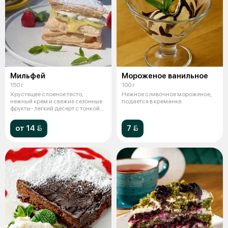
Мильфей
Мороженое ванильное
150 г
100 г
Хрустящее слоеное тесто,
Нежное сливочное мороженое,
нежный крем и свежие сезонные
подается в креманке.
фрукты- легкий десерт с тонкой
слад
от 14 
7 