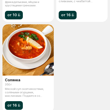
сливками, с чиабаттой
фрикадельками, яйцом и
запеченной под сыром.
хрустящими гренками.
от 10 
от 16 
Солянка
350 г
Мясной суп скопченостями,
солёными огурцами,
маслинами. Подается со
сметаной и лимоном и з
от 16 