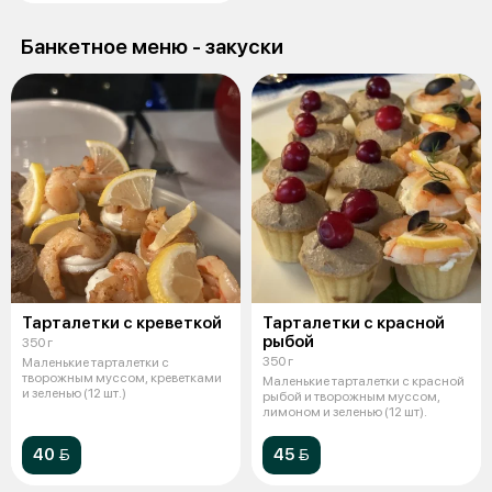
Банкетное меню - закуски
Тарталетки с креветкой
Тарталетки с красной
рыбой
350 г
350 г
Маленькие тарталетки с
творожным муссом, креветками
Маленькие тарталетки с красной
и зеленью (12 шт.)
рыбой и творожным муссом,
лимоном и зеленью (12 шт).
40 
45 