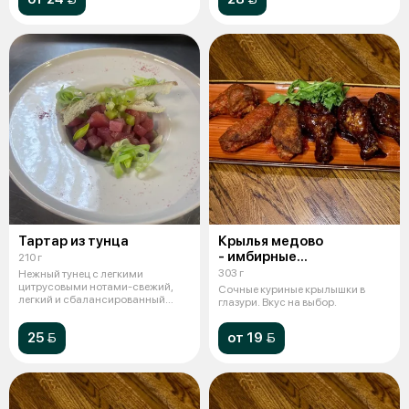
Тартар из тунца
Крылья медово
- имбирные
210 г
"бон аппетит"
303 г
Нежный тунец с легкими
цитрусовыми нотами-свежий,
Сочные куриные крылышки в
легкий и сбалансированный
глазури. Вкус на выбор.
вкус.
25 
от 19 