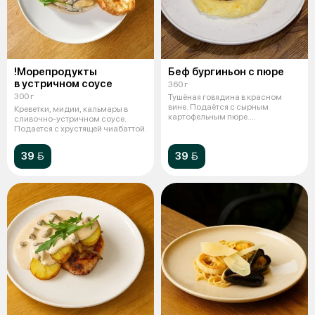
!Морепродукты
Беф бургиньон с пюре
в устричном соусе
360 г
300 г
Тушёная говядина в красном
вине. Подаётся с сырным
Креветки, мидии, кальмары в
картофельным пюре.
сливочно-устричном соусе.
Традиционное француз
Подается с хрустящей чиабаттой.
39 
39 