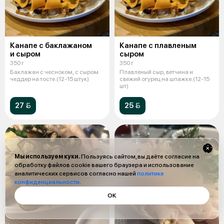
Канапе с баклажаном
Канапе с плавленым
и сыром
сыром
350 г
350 г
Баклажан с чесноком, с сыром
Плавленый сыр, ветчина и
чеддер на тосте.(12-15 штук)
свежий огурец на шпажке.(12-15
шт)
27 
25 
Мы используем куки.
Пользуясь сайтом, вы даёте согласие на
обработку файлов cookie вашего браузера и использование
аналитических сервисов согласно нашей
политике
конфиденциальности
.
ОК