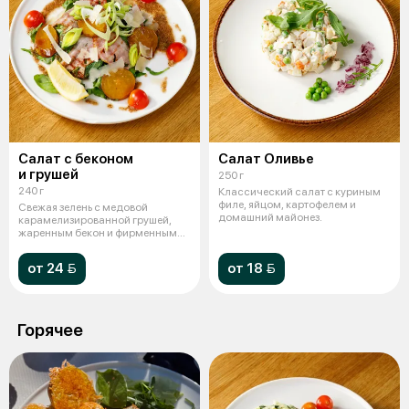
Салат с беконом
Салат Оливье
и грушей
250 г
240 г
Классический салат с куриным
филе, яйцом, картофелем и
Свежая зелень с медовой
домашний майонез.
карамелизированной грушей,
жаренным бекон и фирменным
ореховым соу
от 24 
от 18 
Горячее