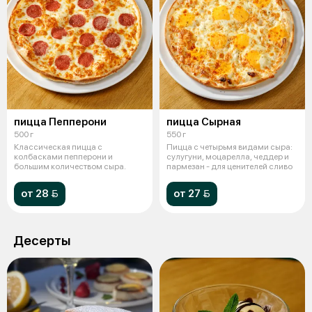
пицца Пепперони
пицца Сырная
500 г
550 г
Классическая пицца с
Пицца с четырьмя видами сыра:
колбасками пепперони и
сулугуни, моцарелла, чеддер и
большим количеством сыра.
пармезан - для ценителей сливо
от 28 
от 27 
Десерты