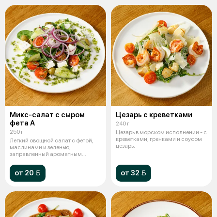
Микс-салат с сыром
Цезарь с креветками
фета А
240 г
250 г
Цезарь в морском исполнении - с
креветками, гренками и соусом
Легкий овощной салат с фетой,
цезарь.
маслинами и зеленью,
заправленный ароматным
зеленым маслом.
от 20 
от 32 