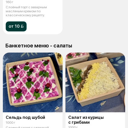
160 г
Слоёный торт с заварным
масляным кремом по
классическому рецепту.
от 10 
Банкетное меню - салаты
Сельдь под шубой
Салат из курицы
с грибами
1000 г
1000 г
Слоеный салат с селедкой,