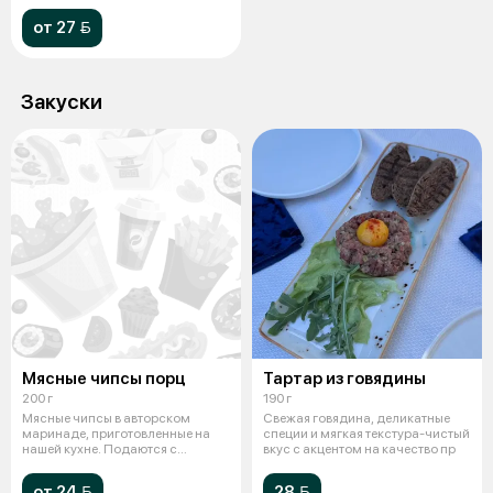
от 27 
Закуски
Мясные чипсы порц
Тартар из говядины
200 г
190 г
Мясные чипсы в авторском
Свежая говядина, деликатные
маринаде, приготовленные на
специи и мягкая текстура-чистый
нашей кухне. Подаются с
вкус с акцентом на качество пр
картофелем фр
от 24 
28 