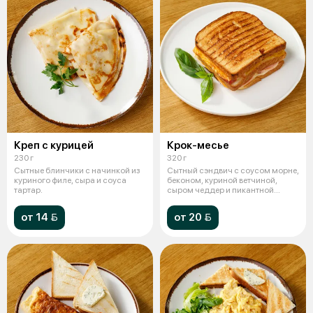
Креп с курицей
Крок-месье
230 г
320 г
Сытные блинчики с начинкой из
Сытный сэндвич с соусом морне,
куриного филе, сыра и соуса
беконом, куриной ветчиной,
тартар.
сыром чеддер и пикантной
горчице
от 14 
от 20 