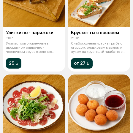
Улитки по - парижски
Брускетты с лососем
110 г
210 г
Улитки, приготовленные в
Слабосоленая красная рыба с
ароматном сливочно -
огурцом, оливковым маслом и
чесночном соусе с зеленью.
луком на хрустящей чиабатте с
Подаются с хрустя
твор
25 
от 27 