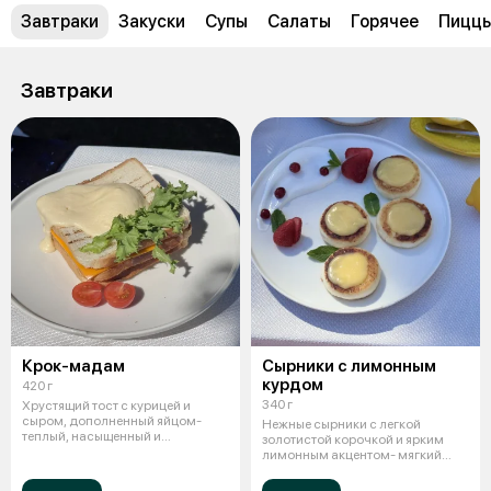
Завтраки
Закуски
Супы
Салаты
Горячее
Пицц
Завтраки
Крок-мадам
Сырники с лимонным
курдом
420 г
340 г
Хрустящий тост с курицей и
сыром, дополненный яйцом-
Нежные сырники с легкой
теплый, насыщенный и
золотистой корочкой и ярким
комфортный вкус.
лимонным акцентом- мягкий
вкус с освеж