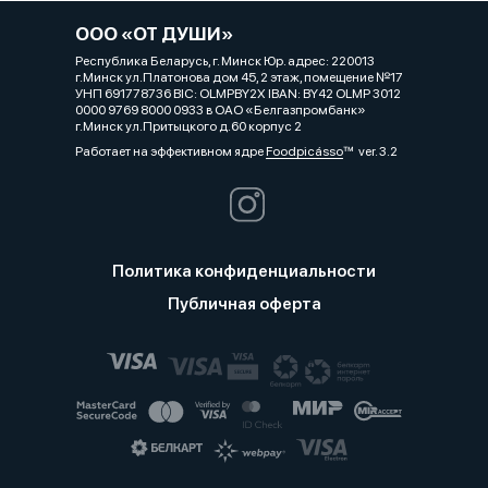
ООО «ОТ ДУШИ»
Республика Беларусь, г. Минск Юр. адрес: 220013
г.Минск ул.Платонова дом 45, 2 этаж, помещение №17
УНП 691778736 BIC: OLMPBY2X IBAN: BY42 OLMP 3012
0000 9769 8000 0933 в ОАО «Белгазпромбанк»
г.Минск ул.Притыцкого д.60 корпус 2
Работает на эффективном ядре
Foodpicásso
ver. 3.2
Политика конфиденциальности
Публичная оферта