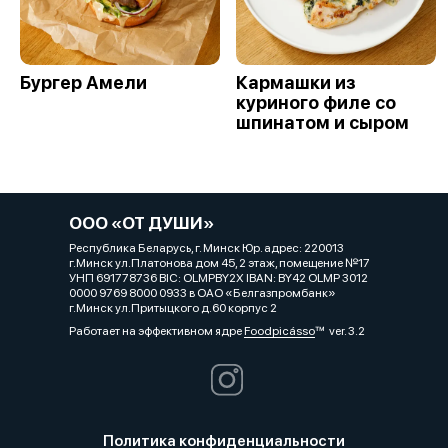
Бургер Амели
Кармашки из
куриного филе со
шпинатом и сыром
ООО «ОТ ДУШИ»
Республика Беларусь, г. Минск Юр. адрес: 220013
г.Минск ул.Платонова дом 45, 2 этаж, помещение №17
УНП 691778736 BIC: OLMPBY2X IBAN: BY42 OLMP 3012
0000 9769 8000 0933 в ОАО «Белгазпромбанк»
г.Минск ул.Притыцкого д.60 корпус 2
Работает на эффективном ядре
Foodpicásso
ver. 3.2
Политика конфиденциальности