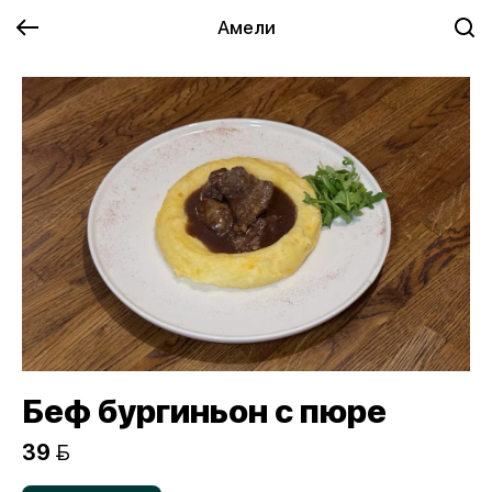
Амели
Беф бургиньон с пюре
39 