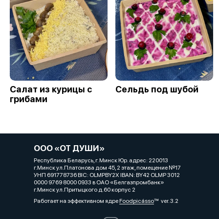
Салат из курицы с
Сельдь под шубой
грибами
ООО «ОТ ДУШИ»
Республика Беларусь, г. Минск Юр. адрес: 220013
г.Минск ул.Платонова дом 45, 2 этаж, помещение №17
УНП 691778736 BIC: OLMPBY2X IBAN: BY42 OLMP 3012
0000 9769 8000 0933 в ОАО «Белгазпромбанк»
г.Минск ул.Притыцкого д.60 корпус 2
Работает на эффективном ядре
Foodpicásso
ver. 3.2