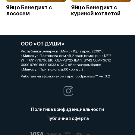
Яйцо Бенедикт с
Яйцо Бенедикт с
лососем
куриной котлетой
ООО «ОТ ДУШИ»
Республика Беларусь, г. Минск Юр. адрес: 220013
г.Минск ул.Платонова дом 45, 2 этаж, помещение №17
УНП 691778736 BIC: OLMPBY2X IBAN: BY42 OLMP 3012
0000 9769 8000 0933 в ОАО «Белгазпромбанк»
г.Минск ул.Притыцкого д.60 корпус 2
Работает на эффективном ядре
Foodpicásso
ver. 3.2
Политика конфиденциальности
Публичная оферта