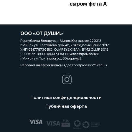
сыром фета А
ООО «ОТ ДУШИ»
Республика Беларусь, г. Минск Юр. адрес: 220013
г.Минск ул.Платонова дом 45, 2 этаж, помещение №17
УНП 691778736 BIC: OLMPBY2X IBAN: BY42 OLMP 3012
0000 9769 8000 0933 в ОАО «Белгазпромбанк»
г.Минск ул.Притыцкого д.60 корпус 2
Работает на эффективном ядре
Foodpicásso
ver. 3.2
Политика конфиденциальности
Публичная оферта